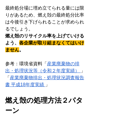
最終処分場に埋め立てられる量には限
りがあるため、燃え殻の最終処分比率
は今後引き下げられることが求められ
るでしょう。
燃え殻のリサイクル率を上げていける
よう、
各企業が取り組まなくてはいけ
ません
。
参考：環境省資料「
産業廃棄物の排
出・処理状況等（令和２年度実績） 
」
「
産業廃棄物排出・処理状況調査報告
書 平成18年度実績 
」
燃え殻の処理方法２パタ
ーン