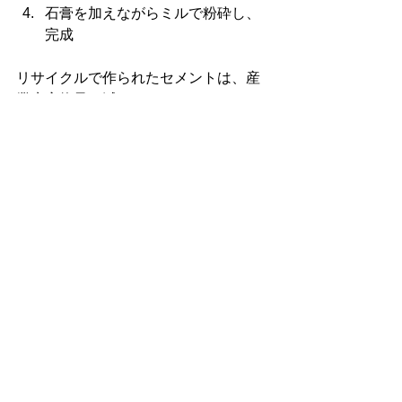
石膏を加えながらミルで粉砕し、
完成
リサイクルで作られたセメントは、産
業廃棄物量を減らせるのはもちろん、
セメント材料として使われる石灰石や
粘土、珪石などの天然原料の消費量削
減もでき、一石二鳥なのです。
路盤材にする
路盤材とは、道路の基礎として、道路
表面から伝わる自動車等の荷重を分散
して地表に伝える役割をもつ部材のこ
とを言います。大きな車でも快適に道
路を走行するために重要な役割を果た
しています。
その路盤材として、前述した燃え殻の