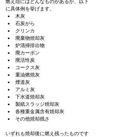
燃え殻にはどんなものがあるか、以下
に具体例を挙げます。
木灰
石炭がら
クリンカ
廃棄物焼却灰
炉清掃排出物
廃カーボン
廃活性炭
コークス灰
重油燃焼灰
煙道灰
アルミ灰
下水道焼却灰
製紙スラッジ焼却灰
各種重金属含有焼却灰
その他焼却残さ
いずれも焼却後に燃え残ったものです